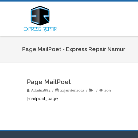
Page MailPoet - Express Repair Namur
Page MailPoet
Admin2884
22 janvier 2025
209
[mailpoet_page]
Post
navigation