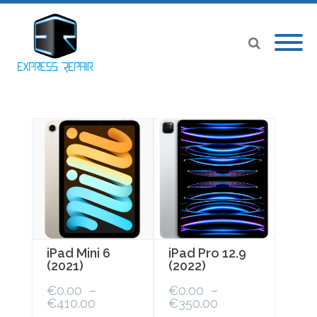
iPad Mini 6
iPad Pro 12.9
(2021)
(2022)
€
0.00
–
€
0.00
–
Plage
Plage
€
410.00
€
350.00
de
de