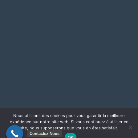
Nous utilisons des cookies pour vous garantir la meilleure
expérience sur notre site web. Si vous continuez à utiliser ce
Express Repair Namur - Copyright 2019 TVA: BE 0632.953.407
site, nous supposerons que vous en êtes satisfait.
Contactez-Nous
OK