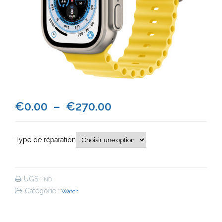
Plage
€
0.00
–
€
270.00
de
Type de réparation
prix :
€0.00
UGS :
ND
à
Catégorie :
Watch
€270.00