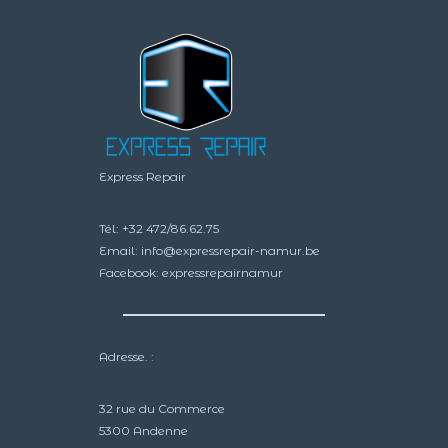
la
la
page
page
du
du
produit
produit
Express Repair
Tél:
+32 472/86.62.75
Email:
info@expressrepair-namur.be
Facebook:
expressrepairnamur
Adresse. :
32 rue du Commerce
5300 Andenne