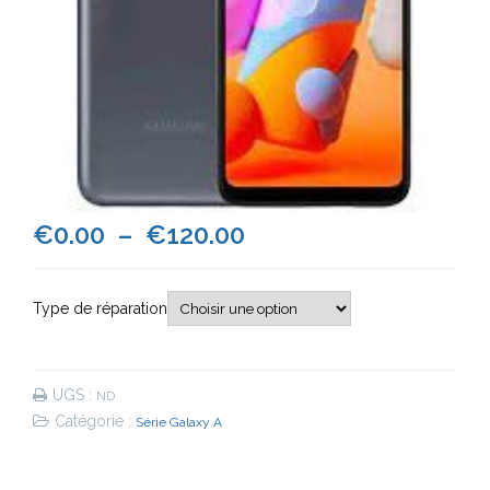
Plage
€
0.00
–
€
120.00
de
Type de réparation
prix :
€0.00
UGS :
ND
à
Catégorie :
Série Galaxy A
€120.00