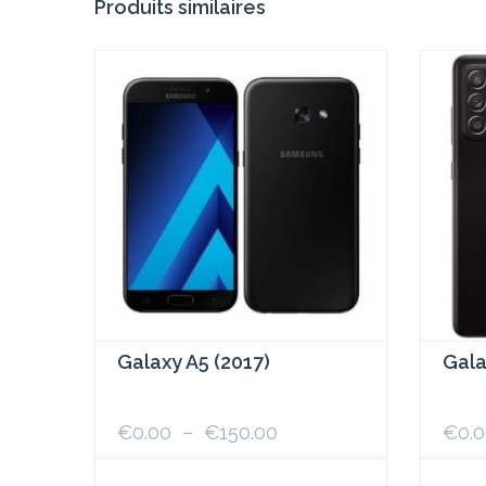
Produits similaires
Galaxy A5 (2017)
Gala
Plage
€
0.00
–
€
150.00
€
0.
de
prix :
Ce
Ce