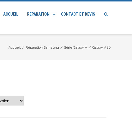
ACCUEIL
RÉPARATION
CONTACT ET DEVIS
Accueil
/
Réparation Samsung
/
Série Galaxy A
/
Galaxy A20
lage
e
rix :
0.00