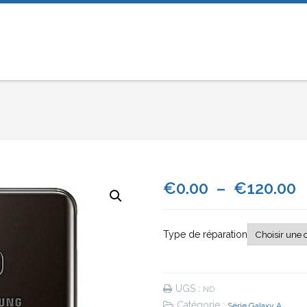
P
€
0.00
–
€
120.00
d
Type de réparation
p
€
UGS :
ND
à
Catégorie :
Série Galaxy A