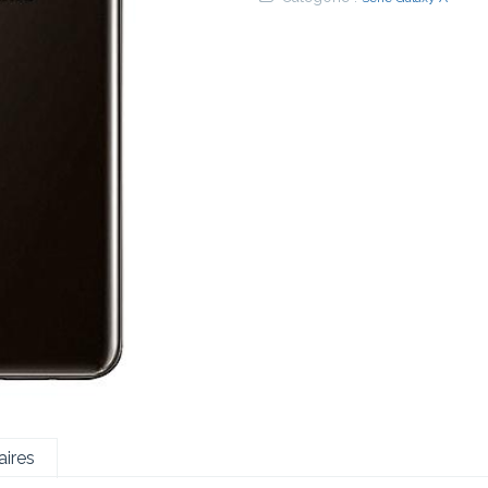
€
ires