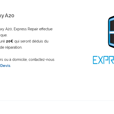
xy A20
xy A20, Express Repair effectue
ique.
turé
20€
qui seront déduis du
de réparation.
ers ou à domicile, contactez-nous
 Devis
.