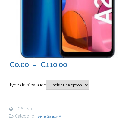
Plage
€
0.00
–
€
110.00
de
Type de réparation
prix :
€0.00
UGS :
ND
à
Catégorie :
Série Galaxy A
€110.00