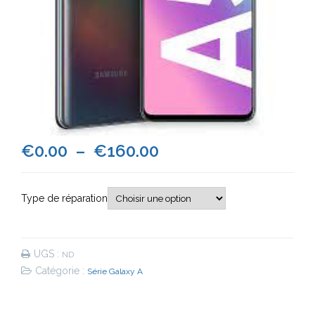
Plage
€
0.00
–
€
160.00
de
Type de réparation
prix :
€0.00
UGS :
ND
à
Catégorie :
Série Galaxy A
€160.00