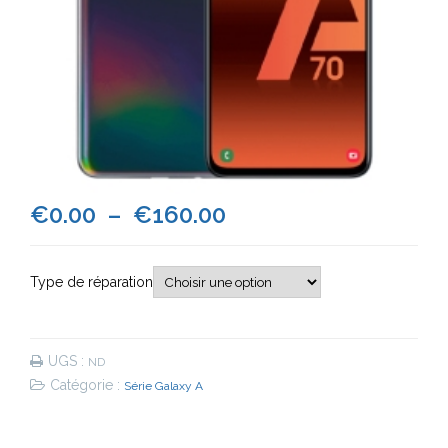
Plage
€
0.00
–
€
160.00
de
Type de réparation
prix :
€0.00
UGS :
ND
à
Catégorie :
Série Galaxy A
€160.00