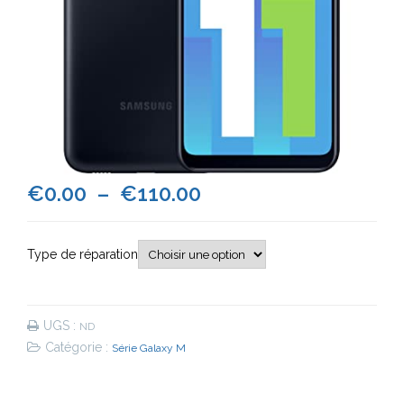
Plage
€
0.00
–
€
110.00
de
Type de réparation
prix :
€0.00
UGS :
ND
à
Catégorie :
Série Galaxy M
€110.00