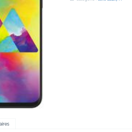
€
ires