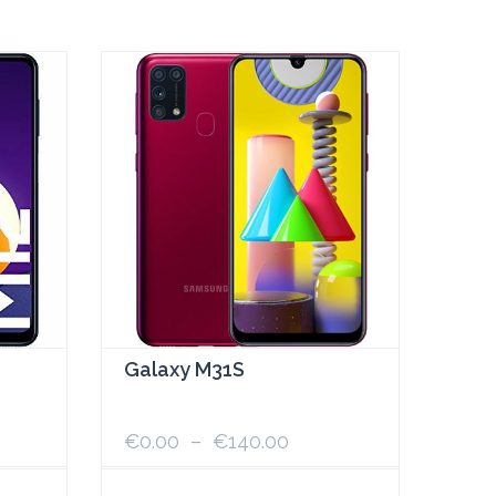
Galaxy M31S
e
Plage
€
0.00
–
€
140.00
de
:
prix :
Ce