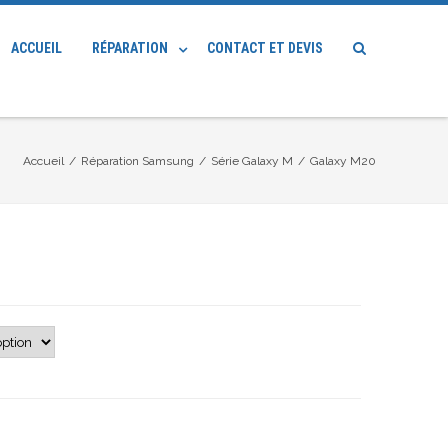
ACCUEIL
RÉPARATION
CONTACT ET DEVIS
Accueil
/
Réparation Samsung
/
Série Galaxy M
/
Galaxy M20
lage
e
rix :
0.00