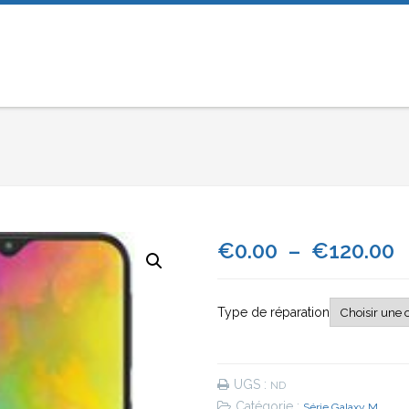
P
€
0.00
–
€
120.00
d
Type de réparation
p
€
UGS :
ND
à
Catégorie :
Série Galaxy M