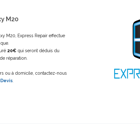
xy M20
xy M20, Express Repair effectue
ique.
turé
20€
qui seront déduis du
de réparation.
ers ou à domicile, contactez-nous
 Devis
.