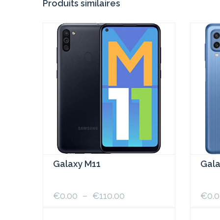
Produits similaires
Galaxy M11
Gala
Plage
€
0.00
–
€
110.00
€
0.
de
prix :
Ce
Ce