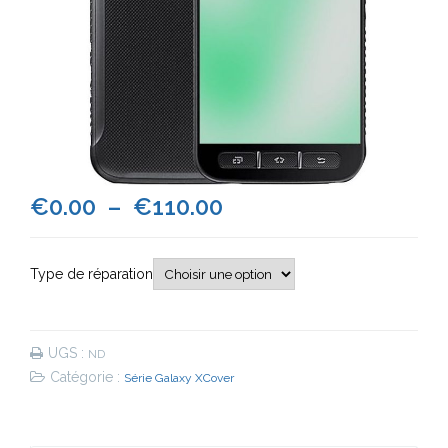
Plage
€
0.00
–
€
110.00
de
Type de réparation
prix :
€0.00
UGS :
ND
à
Catégorie :
Série Galaxy XCover
€110.00