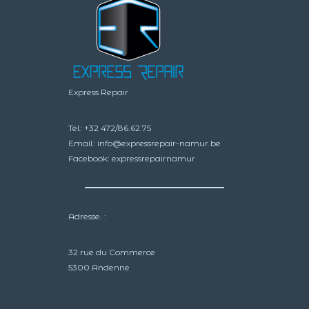
produit
produit
Express Repair
Tél:
+32 472/86.62.75
Email:
info@expressrepair-namur.be
Facebook:
expressrepairnamur
Adresse. :
32 rue du Commerce
5300 Andenne