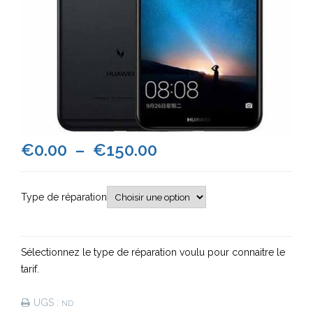
Plage
€
0.00
–
€
150.00
de
Type de réparation
prix :
€0.00
Sélectionnez le type de réparation voulu pour connaitre le
à
tarif.
€150.00
UGS :
ND