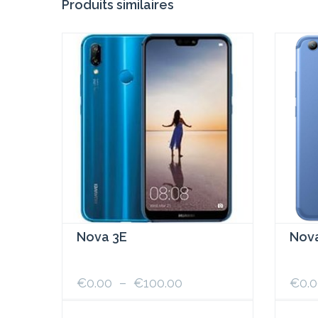
Produits similaires
Nova 3E
Nov
Plage
€
0.00
–
€
100.00
€
0.
de
prix :
Ce
Ce