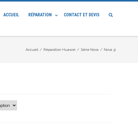
ACCUEIL
RÉPARATION
CONTACT ET DEVIS
Accueil
/
Réparation Huawei
/
Série Nova
/
Nova 3i
lage
e
rix :
0.00