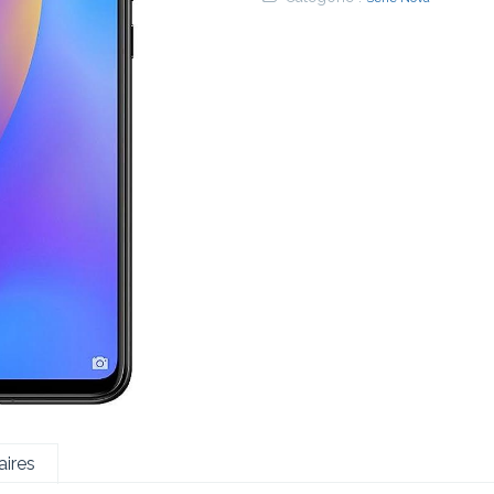
€
ires