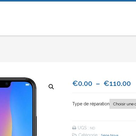
P
€
0.00
–
€
110.00
d
Type de réparation
p
€
UGS :
ND
à
Catégorie :
Série Nova