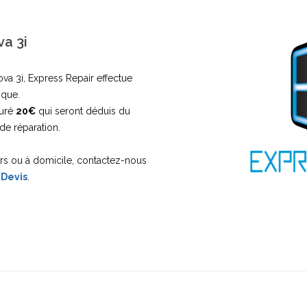
a 3i
a 3i, Express Repair effectue
ique.
turé
20€
qui seront déduis du
de réparation.
ers ou à domicile, contactez-nous
 Devis
.