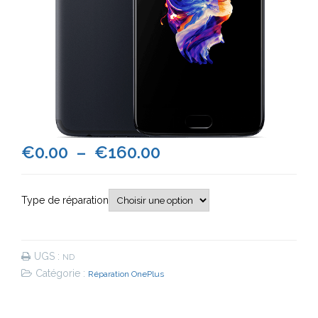
Plage
€
0.00
–
€
160.00
de
Type de réparation
prix :
€0.00
UGS :
ND
à
Catégorie :
Réparation OnePlus
€160.00