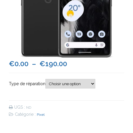
Plage
€
0.00
–
€
190.00
de
Type de réparation
prix :
€0.00
UGS :
ND
à
Catégorie :
Pixel
€190.00