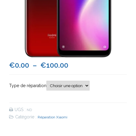
Plage
€
0.00
–
€
100.00
de
Type de réparation
prix :
€0.00
UGS :
ND
à
Catégorie :
Réparation Xiaomi
€100.00