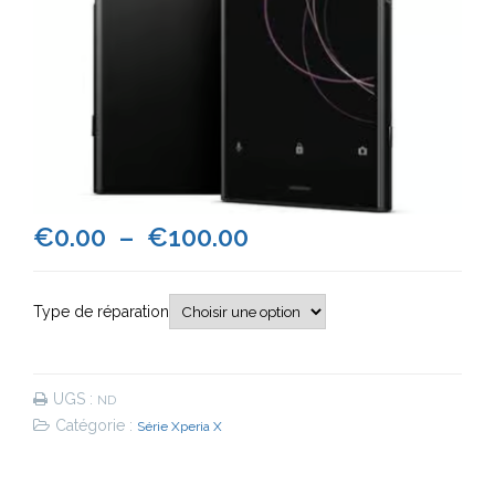
Plage
€
0.00
–
€
100.00
de
Type de réparation
prix :
€0.00
UGS :
ND
à
Catégorie :
Série Xperia X
€100.00