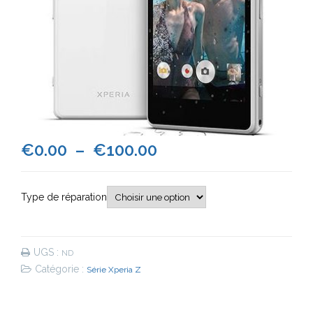
Plage
€
0.00
–
€
100.00
de
Type de réparation
prix :
€0.00
UGS :
ND
à
Catégorie :
Série Xperia Z
€100.00