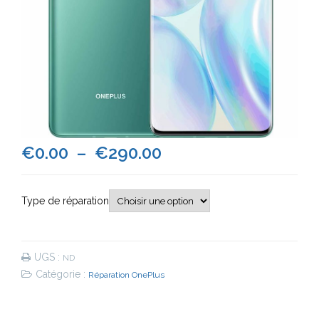
Plage
€
0.00
–
€
290.00
de
Type de réparation
prix :
€0.00
UGS :
ND
à
Catégorie :
Réparation OnePlus
€290.00