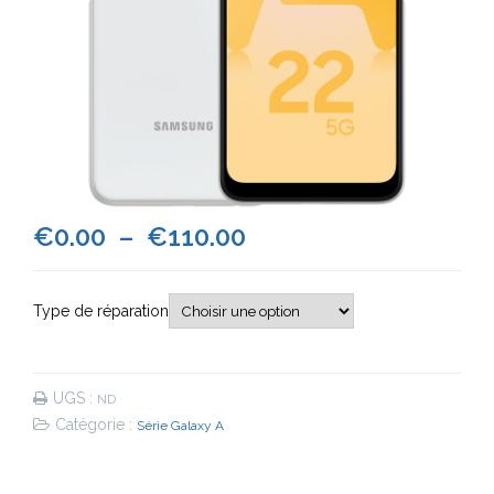
Plage
€
0.00
–
€
110.00
de
Type de réparation
prix :
€0.00
UGS :
ND
à
Catégorie :
Série Galaxy A
€110.00