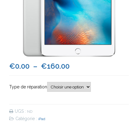
Plage
€
0.00
–
€
160.00
de
Type de réparation
prix :
€0.00
UGS :
ND
à
Catégorie :
iPad
€160.00