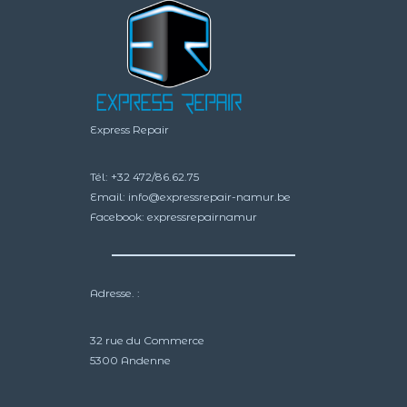
produit
produit
Express Repair
Tél:
+32 472/86.62.75
Email:
info@expressrepair-namur.be
Facebook:
expressrepairnamur
Adresse. :
32 rue du Commerce
5300 Andenne